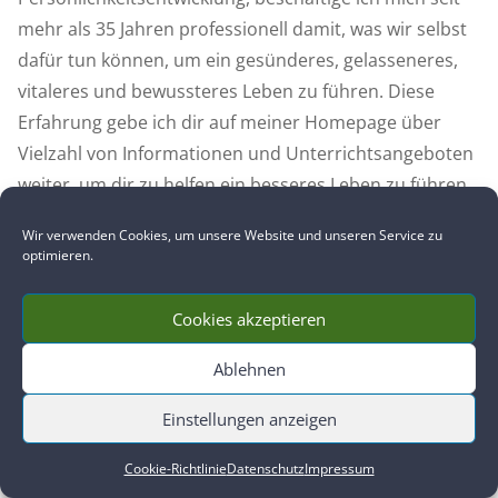
mehr als 35 Jahren professionell damit, was wir selbst
dafür tun können, um ein gesünderes, gelasseneres,
vitaleres und bewussteres Leben zu führen. Diese
Erfahrung gebe ich dir auf meiner Homepage über
Vielzahl von Informationen und Unterrichtsangeboten
weiter, um dir zu helfen ein besseres Leben zu führen.
Ich freue mich, dich kennenzulernen!
Wir verwenden Cookies, um unsere Website und unseren Service zu
optimieren.
Dein, Tobias Puntke
Cookies akzeptieren
Ablehnen
Einstellungen anzeigen
UNTERRICHTSANGEBOTE
Cookie-Richtlinie
Datenschutz
Impressum