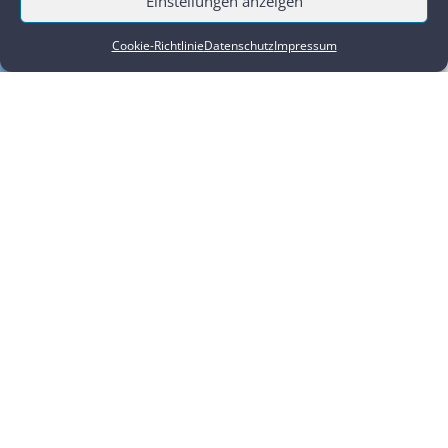
Einstellungen anzeigen
Cookie-Richtlinie
Datenschutz
Impressum
,
,
,
,
,
,
Aktuelles
Ausbildung
Fortbildung
Live Online-Kurs über Zoom
Online
Präsenz
Retreats
FORTBILDUNGSREIHE – ESSENZ DER LERNSTUFEN 1-4 DES NIEDAN GONG
(2026-2027)
mehr lesen