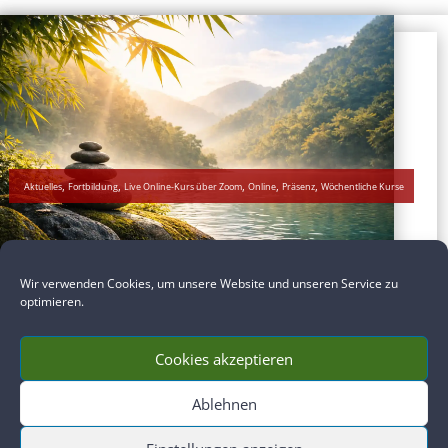
,
,
,
,
,
Aktuelles
Fortbildung
Live Online-Kurs über Zoom
Online
Präsenz
Wöchentliche Kurse
Wir verwenden Cookies, um unsere Website und unseren Service zu
optimieren.
GANZHEITLICHES TRAININGS- UND STUDIENPROGRAMM: DAS DAO DER
GESUNDHEIT
Cookies akzeptieren
mehr lesen
Ablehnen