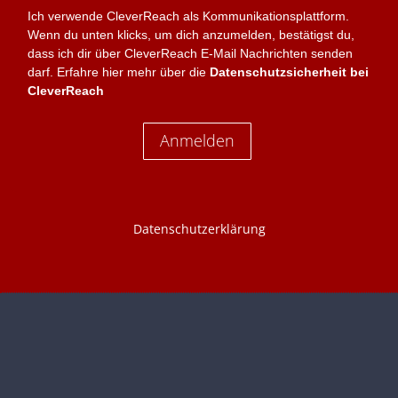
Ich verwende CleverReach als Kommunikationsplattform.
Wenn du unten klicks, um dich anzumelden, bestätigst du,
dass ich dir über CleverReach E-Mail Nachrichten senden
darf. Erfahre hier mehr über die
Datenschutzsicherheit bei
CleverReach
Anmelden
Datenschutzerklärung