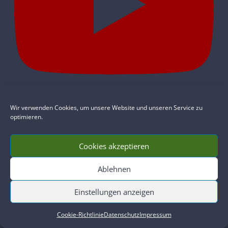
Die Sehnsucht nach mehr im Leben - War das schon alles?
Wir verwenden Cookies, um unsere Website und unseren Service zu
optimieren.
Cookies akzeptieren
Ablehnen
Einstellungen anzeigen
Cookie-Richtlinie
Datenschutz
Impressum