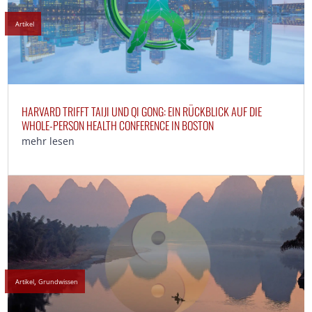
Artikel
HARVARD TRIFFT TAIJI UND QI GONG: EIN RÜCKBLICK AUF DIE
WHOLE-PERSON HEALTH CONFERENCE IN BOSTON
mehr lesen
,
Artikel
Grundwissen