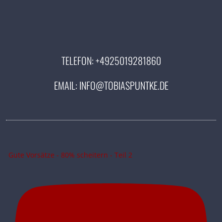
r
n
a
t
i
TELEFON:
+4925019281860
v
e
EMAIL:
INFO@TOBIASPUNTKE.DE
:
Gute Vorsätze - 80% scheitern - Teil 2