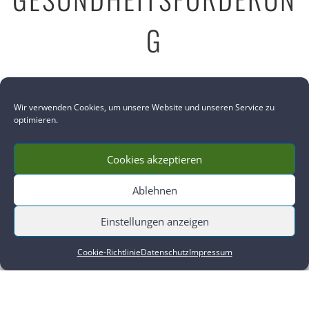
G
Wir verwenden Cookies, um unsere Website und unseren Service zu
optimieren.
Cookies akzeptieren
Ablehnen
,
,
,
,
Aktuelles
Ganzheitliche Gesundheitsförderung
Live Online-Kurs über Zoom
Online
Online
Einstellungen anzeigen
Videos-Kurs
Cookie-Richtlinie
Datenschutz
Impressum
TUNA GONG: BEFREIE DEINE ATMUNG – ENTFALTE DEINE VOLLE