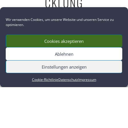
CKLUNG
Wir verwenden Cookies, um unsere Website und unseren Service zu
optimieren.
Cookies akzeptieren
Ablehnen
Einstellungen anzeigen
,
,
,
Aktuelles
Meditation & Persönlichkeitsentwicklung
Online
Online Videos-Kurs
Cookie-Richtlinie
Datenschutz
Impressum
DAOISTISCHE HERZENSKULTIVIERUNG – DIE BALANCIERUNG,
HEILUNG UND ENTFALTUNG DEINES HERZENS (WORKSHOPREIHE)
mehr lesen