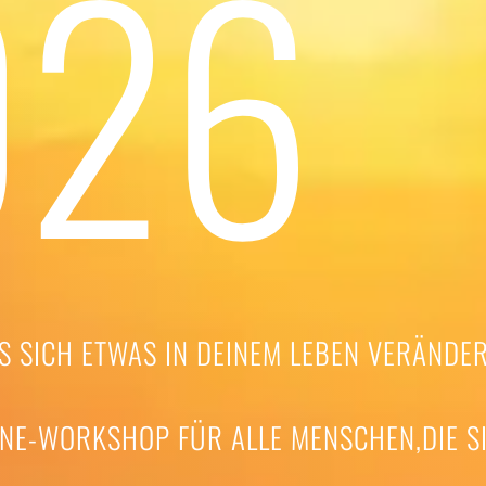
026
 SICH ETWAS IN DEINEM LEBEN VERÄNDER
LINE-WORKSHOP FÜR ALLE MENSCHEN,DIE S