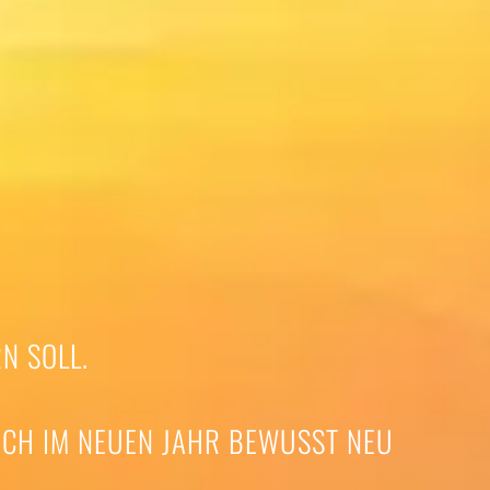
N SOLL.
ICH IM NEUEN JAHR BEWUSST NEU